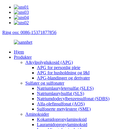
Ring oss: 0086-15371877856
Hjem
Produkter
Alkylpolyglukosid (APG)
APG for personlig pleie
APG for husholdning og I&I
APG-blandinger og derivater
Sulfater og sulfonater
Natriumlauryletersulfat (SLES)
Natriumlaurylsulfat (SLS)
Natriumdodecylbenzensulfonat (SDBS)
Alfa-olefinsulfonat (AOS)
Sulfonerte metylestere (SME)
Aminoksider
Kokamidopropylaminoksid
Lauramidopropylaminoksid