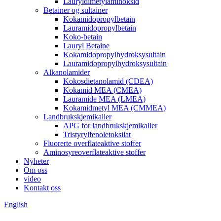
Lauryldimetylaminoksid
Betainer og sultainer
Kokamidopropylbetain
Lauramidopropylbetain
Koko-betain
Lauryl Betaine
Kokamidopropylhydroksysultain
Lauramidopropylhydroksysultain
Alkanolamider
Kokosdietanolamid (CDEA)
Kokamid MEA (CMEA)
Lauramide MEA (LMEA)
Kokamidmetyl MEA (CMMEA)
Landbrukskjemikalier
APG for landbrukskjemikalier
Tristyrylfenoletoksilat
Fluorerte overflateaktive stoffer
Aminosyreoverflateaktive stoffer
Nyheter
Om oss
video
Kontakt oss
English