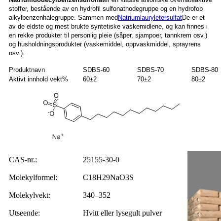
stoffer, bestående av en hydrofil sulfonathodegruppe og en hydrofob
alkylbenzenhalegruppe. Sammen med
Natriumlauryletersulfat
De er et
av de eldste og mest brukte syntetiske vaskemidlene, og kan finnes i
en rekke produkter til personlig pleie (såper, sjampoer, tannkrem osv.)
og husholdningsprodukter (vaskemiddel, oppvaskmiddel, sprayrens
osv.).
Produktnavn
SDBS-60
SDBS-70
SDBS-80
Aktivt innhold vekt%
60±2
70±2
80±2
CAS-nr.:
25155-30-0
Molekylformel:
C18H29NaO3S
Molekylvekt:
340–352
Utseende:
Hvitt eller lysegult pulver