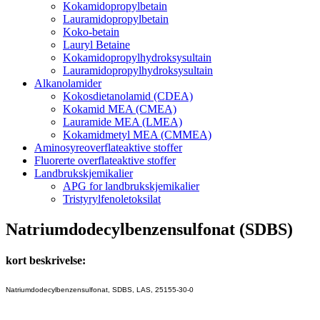
Kokamidopropylbetain
Lauramidopropylbetain
Koko-betain
Lauryl Betaine
Kokamidopropylhydroksysultain
Lauramidopropylhydroksysultain
Alkanolamider
Kokosdietanolamid (CDEA)
Kokamid MEA (CMEA)
Lauramide MEA (LMEA)
Kokamidmetyl MEA (CMMEA)
Aminosyreoverflateaktive stoffer
Fluorerte overflateaktive stoffer
Landbrukskjemikalier
APG for landbrukskjemikalier
Tristyrylfenoletoksilat
Natriumdodecylbenzensulfonat (SDBS)
kort beskrivelse:
Natriumdodecylbenzensulfonat, SDBS, LAS, 25155-30-0