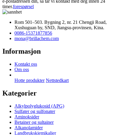
e-postadressen din, så tar vi kontakt med deg innen 24
timer.
forespørsel
Rom 501–503. Bygning 2, nr. 21 Chengji Road,
Xushuguan by, SND, Jiangsu-provinsen, Kina.
0086-15371877856
mona@brillachem.com
Informasjon
Kontakt oss
Om oss
Hotte produkter
Nettstedkart
Kategorier
Alkylpolyglukosid (APG)
Sulfater og sulfonater
Aminoksider
Betainer og sultainer
Alkanolamider
Landbrukskjemikalier