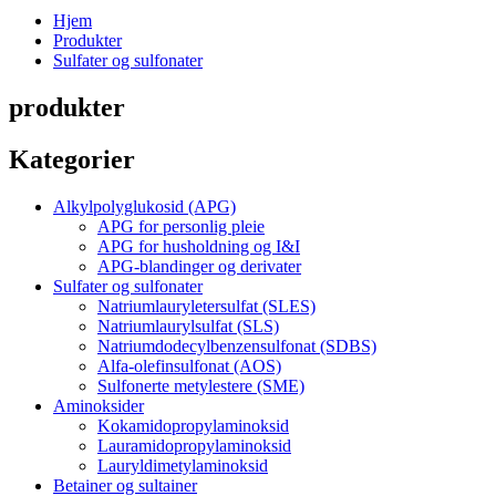
Hjem
Produkter
Sulfater og sulfonater
produkter
Kategorier
Alkylpolyglukosid (APG)
APG for personlig pleie
APG for husholdning og I&I
APG-blandinger og derivater
Sulfater og sulfonater
Natriumlauryletersulfat (SLES)
Natriumlaurylsulfat (SLS)
Natriumdodecylbenzensulfonat (SDBS)
Alfa-olefinsulfonat (AOS)
Sulfonerte metylestere (SME)
Aminoksider
Kokamidopropylaminoksid
Lauramidopropylaminoksid
Lauryldimetylaminoksid
Betainer og sultainer