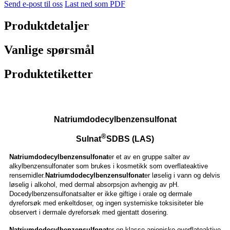
Send e-post til oss
Last ned som PDF
Produktdetaljer
Vanlige spørsmål
Produktetiketter
Natriumdodecylbenzensulfonat
®
Sulnat
SDBS (LAS)
Natriumdodecylbenzensulfonat
er et av en gruppe salter av
alkylbenzensulfonater som brukes i kosmetikk som overflateaktive
rensemidler.
Natriumdodecylbenzensulfonat
er løselig i vann og delvis
løselig i alkohol, med dermal absorpsjon avhengig av pH.
Docedylbenzensulfonatsalter er ikke giftige i orale og dermale
dyreforsøk med enkeltdoser, og ingen systemiske toksisiteter ble
observert i dermale dyreforsøk med gjentatt dosering.
Natriumdodecylbenzensulfonat
er en klasse anioniske overflateaktive