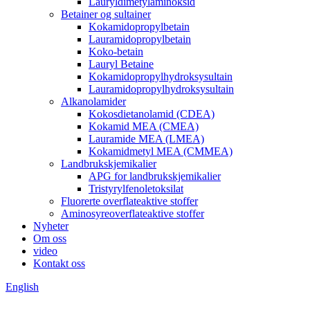
Lauryldimetylaminoksid
Betainer og sultainer
Kokamidopropylbetain
Lauramidopropylbetain
Koko-betain
Lauryl Betaine
Kokamidopropylhydroksysultain
Lauramidopropylhydroksysultain
Alkanolamider
Kokosdietanolamid (CDEA)
Kokamid MEA (CMEA)
Lauramide MEA (LMEA)
Kokamidmetyl MEA (CMMEA)
Landbrukskjemikalier
APG for landbrukskjemikalier
Tristyrylfenoletoksilat
Fluorerte overflateaktive stoffer
Aminosyreoverflateaktive stoffer
Nyheter
Om oss
video
Kontakt oss
English