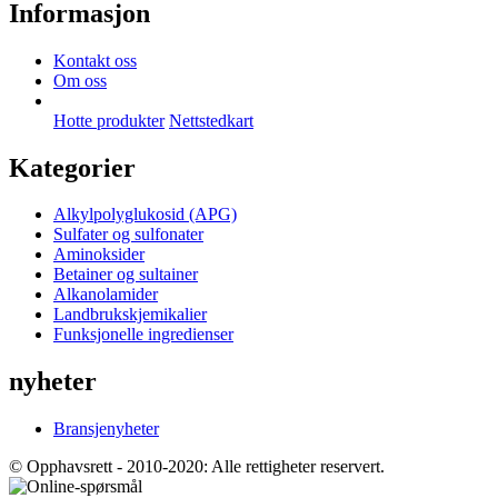
Informasjon
Kontakt oss
Om oss
Hotte produkter
Nettstedkart
Kategorier
Alkylpolyglukosid (APG)
Sulfater og sulfonater
Aminoksider
Betainer og sultainer
Alkanolamider
Landbrukskjemikalier
Funksjonelle ingredienser
nyheter
Bransjenyheter
© Opphavsrett - 2010-2020: Alle rettigheter reservert.