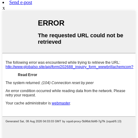
Send e-post
x