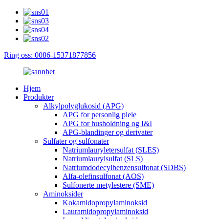
Ring oss: 0086-15371877856
Hjem
Produkter
Alkylpolyglukosid (APG)
APG for personlig pleie
APG for husholdning og I&I
APG-blandinger og derivater
Sulfater og sulfonater
Natriumlauryletersulfat (SLES)
Natriumlaurylsulfat (SLS)
Natriumdodecylbenzensulfonat (SDBS)
Alfa-olefinsulfonat (AOS)
Sulfonerte metylestere (SME)
Aminoksider
Kokamidopropylaminoksid
Lauramidopropylaminoksid