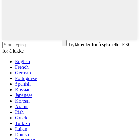
Trykk enter for å søke eller ESC
for å lukke
English
French
German
Portuguese
Spanish
Russian
Japanese
Korean
Arabic
Irish
Greek
Turkish
Italian
Danish