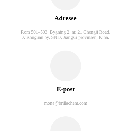
Adresse
Rom 501–503. Bygning 2, nr. 21 Chengji Road,
Xushuguan by, SND, Jiangsu-provinsen, Kina.
E-post
mona@brillachem.com