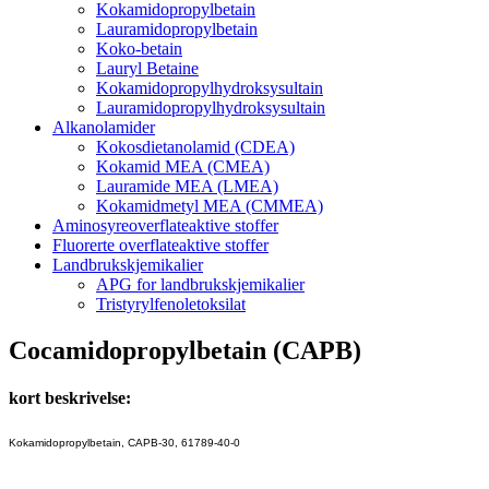
Kokamidopropylbetain
Lauramidopropylbetain
Koko-betain
Lauryl Betaine
Kokamidopropylhydroksysultain
Lauramidopropylhydroksysultain
Alkanolamider
Kokosdietanolamid (CDEA)
Kokamid MEA (CMEA)
Lauramide MEA (LMEA)
Kokamidmetyl MEA (CMMEA)
Aminosyreoverflateaktive stoffer
Fluorerte overflateaktive stoffer
Landbrukskjemikalier
APG for landbrukskjemikalier
Tristyrylfenoletoksilat
Cocamidopropylbetain (CAPB)
kort beskrivelse:
Kokamidopropylbetain, CAPB-30, 61789-40-0