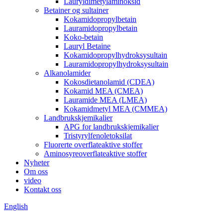
Lauryldimetylaminoksid
Betainer og sultainer
Kokamidopropylbetain
Lauramidopropylbetain
Koko-betain
Lauryl Betaine
Kokamidopropylhydroksysultain
Lauramidopropylhydroksysultain
Alkanolamider
Kokosdietanolamid (CDEA)
Kokamid MEA (CMEA)
Lauramide MEA (LMEA)
Kokamidmetyl MEA (CMMEA)
Landbrukskjemikalier
APG for landbrukskjemikalier
Tristyrylfenoletoksilat
Fluorerte overflateaktive stoffer
Aminosyreoverflateaktive stoffer
Nyheter
Om oss
video
Kontakt oss
English