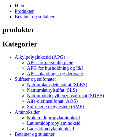
Hjem
Produkter
Betainer og sultainer
produkter
Kategorier
Alkylpolyglukosid (APG)
APG for personlig pleie
APG for husholdning og I&I
APG-blandinger og derivater
Sulfater og sulfonater
Natriumlauryletersulfat (SLES)
Natriumlaurylsulfat (SLS)
Natriumdodecylbenzensulfonat (SDBS)
Alfa-olefinsulfonat (AOS)
Sulfonerte metylestere (SME)
Aminoksider
Kokamidopropylaminoksid
Lauramidopropylaminoksid
Lauryldimetylaminoksid
Betainer og sultainer