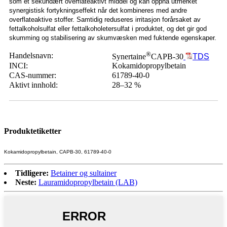
som et sekundært overflateaktivt middel og kan oppnå utmerket
synergistisk fortykningseffekt når det kombineres med andre
overflateaktive stoffer. Samtidig reduseres irritasjon forårsaket av
fettalkoholsulfat eller fettalkoholetersulfat i produktet, og det gir god
skumming og stabilisering av skumvæsken med fuktende egenskaper.
®
Handelsnavn:
Synertaine
CAPB-30
TDS
INCI:
Kokamidopropylbetain
CAS-nummer:
61789-40-0
Aktivt innhold:
28–32 %
Produktetiketter
Kokamidopropylbetain, CAPB-30, 61789-40-0
Tidligere:
Betainer og sultainer
Neste:
Lauramidopropylbetain (LAB)