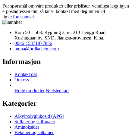
For spørsmål om våre produkter eller prislister, vennligst legg igjen
e-postadressen din, så tar vi kontakt med deg innen 24
timer.
forespørsel
Rom 501–503. Bygning 2, nr. 21 Chengji Road,
Xushuguan by, SND, Jiangsu-provinsen, Kina.
0086-15371877856
mona@brillachem.com
Informasjon
Kontakt oss
Om oss
Hotte produkter
Nettstedkart
Kategorier
Alkylpolyglukosid (APG)
Sulfater og sulfonater
Aminoksider
Betainer og sultainer