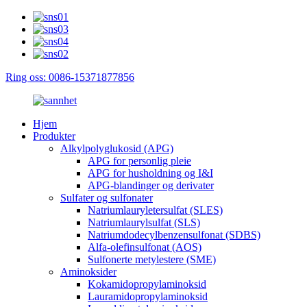
Ring oss: 0086-15371877856
Hjem
Produkter
Alkylpolyglukosid (APG)
APG for personlig pleie
APG for husholdning og I&I
APG-blandinger og derivater
Sulfater og sulfonater
Natriumlauryletersulfat (SLES)
Natriumlaurylsulfat (SLS)
Natriumdodecylbenzensulfonat (SDBS)
Alfa-olefinsulfonat (AOS)
Sulfonerte metylestere (SME)
Aminoksider
Kokamidopropylaminoksid
Lauramidopropylaminoksid